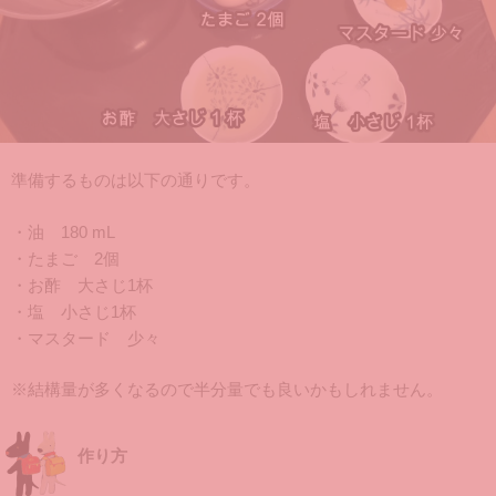
準備するものは以下の通りです。
・油 180 mL
・たまご 2個
・お酢 大さじ1杯
・塩 小さじ1杯
・マスタード 少々
※結構量が多くなるので半分量でも良いかもしれません。
作り方