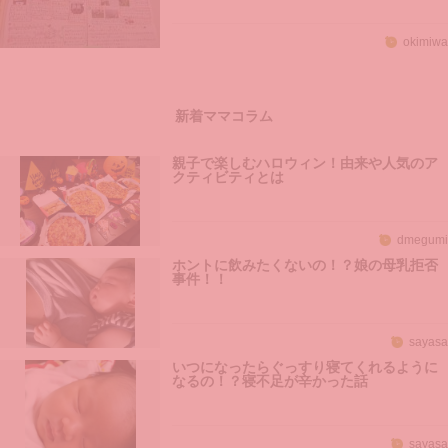
okimiwa
新着ママコラム
親子で楽しむハロウィン！由来や人気のア
クティビティとは
dmegumi
ホントに飲みたくないの！？娘の母乳拒否
事件！！
sayasa
いつになったらぐっすり寝てくれるように
なるの！？寝不足が辛かった話
sayasa