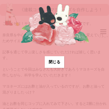
《連載コラム》マヨネーズを自作しよう！
こんにちは！サイエンスコミュニケータのくもMです。
奈良県を中心に身近な科学を通じて、学びを遊びに変えていく
ためサイエンスショーや実験教室を開催しています。
記事を通じて学ぶ楽しさを感じていただければ嬉しく思いま
す。
閉じる
ということで今回はみなさんも大好きであろうマヨネーズを自
作しながら、科学を学んでいただきます！
マヨネーズにはお酢と油が入っているのですが、お酢と油って
混ざりましたっけ？
油とお酢を同じコップに入れてみて下さい。すると2層に分かれ