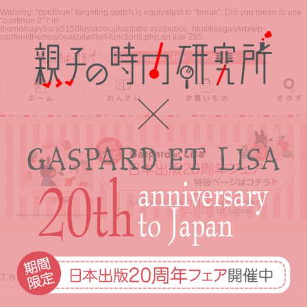
ホーム
れんさい
お買いもの
さがす
Warning
: "continue" targeting switch is equivalent to "break". Did you mean to use
"continue 2"? in
/home/capybara5150/oyakonojikanlabo.xyz/public_html/lisagas/wp/wp-
content/themes/oyako/iwf/iwf-functions.php
on line
285
ホーム
れんさい
お買いもの
さがす
工作・自由研究
自由研究