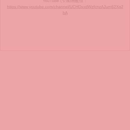
YouTubeでの動画配信：
https://www.youtube.com/channel/UCHDxxdWzfcnzAJum62Xq2
hA