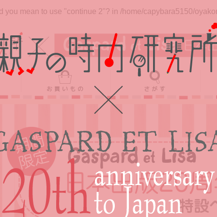
Did you mean to use "continue 2"? in
/home/capybara5150/oyakono
お買いもの
さがす