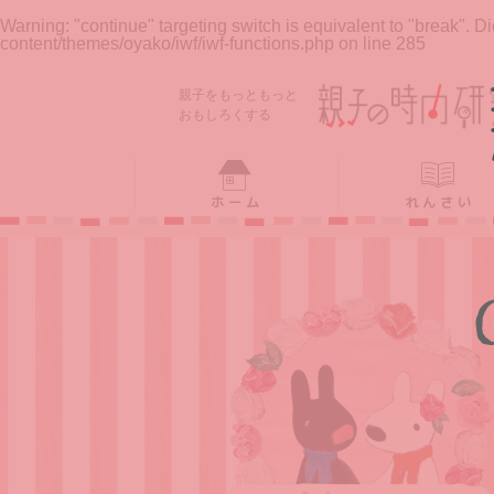
Warning
: "continue" targeting switch is equivalent to "break". 
content/themes/oyako/iwf/iwf-functions.php
on line
285
ホーム
れんさい