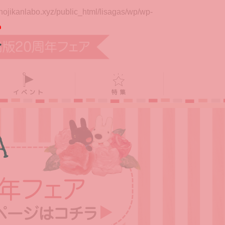
jikanlabo.xyz/public_html/lisagas/wp/wp-
イベント
特集