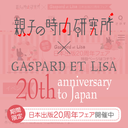
ホーム
れんさい
お買いもの
さがす
ホーム
れんさい
お買いもの
さがす
イベント
簡単！ハンドメイドでブックカバーを作ろう！
初めての方、大歓迎！ 今回は、お洒落で素敵なハンドメイドブックカバーを
作りませんか？ 出来上がりは期待以上！ま...