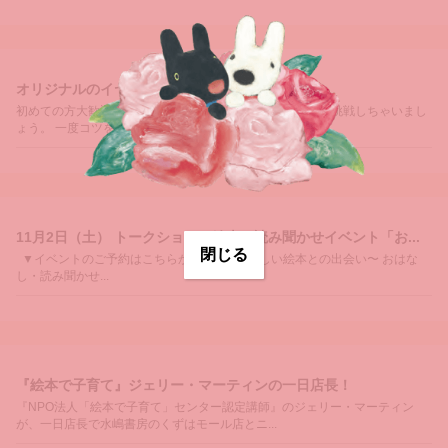
オリジナルのイヤリング・ピアスを作ろう！
初めての方大歓迎！ 自分だけのイヤリングやピアス作りに挑戦しちゃいまし
ょう。 一度コツを覚えれば、もっともっと...
11月2日（土） トークショー＆絵本の読み聞かせイベント「お...
閉じる
▼イベントのご予約はこちらから▼ 〜たのしい絵本との出会い〜 おはな
し・読み聞かせ...
『絵本で子育て』ジェリー・マーティンの一日店長！
『NPO法人「絵本で子育て」センター認定講師』のジェリー・マーティン
が、一日店長で水嶋書房のくずはモール店とニ...