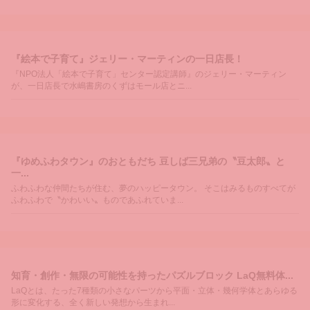
『絵本で子育て』ジェリー・マーティンの一日店長！
『NPO法人「絵本で子育て」センター認定講師』のジェリー・マーティン
が、一日店長で水嶋書房のくずはモール店とニ...
『ゆめふわタウン』のおともだち 豆しば三兄弟の〝豆太郎〟と
一...
ふわふわな仲間たちが住む、夢のハッピータウン。 そこはみるものすべてが
ふわふわで〝かわいい〟ものであふれていま...
知育・創作・無限の可能性を持ったパズルブロック LaQ無料体...
LaQとは、たった7種類の小さなパーツから平面・立体・幾何学体とあらゆる
形に変化する、全く新しい発想から生まれ...