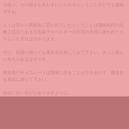
る限り、その輝きを失わずにいられるということがとても素敵
ですね。
人々は昔から構造色に惹かれていたということは飛鳥時代の仏
教工芸品である玉虫厨子やベルギーの王宮の天井に使われたタ
マムシを見れば分かります。
ぜひ、皆様の周りでも構造色を探してみて下さい。きっと新し
い発見があるはずです。
構造色のチョコレートは簡単に作ることができるので、構造色
を身近に感じて下さい。
皆様に良い学びがありますように。