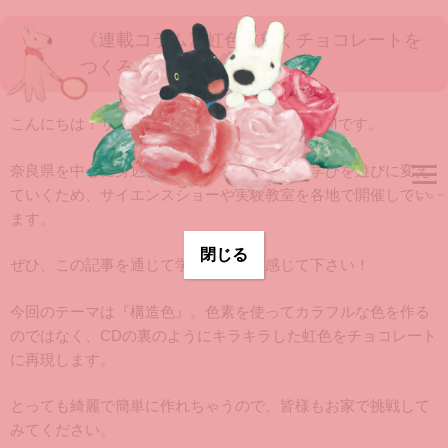
《連載コラム》虹色に輝くチョコレートを
つくろう！
こんにちは！サイエンスコミュニケータのくもMです。
奈良県を中心に身近な科学を通じて、皆様の学びを遊びに変え
ていくため、サイエンスショーや実験教室を各地で開催してい
ます。
閉じる
ぜひ、この記事を通じて学ぶ楽しさを感じて下さい！
今回のテーマは『構造色』。色素を使ってカラフルな色を作る
のではなく、CDの裏のようにキラキラした虹色をチョコレート
に再現します。
とっても綺麗で簡単に作れちゃうので、皆様もお家で挑戦して
みてください。