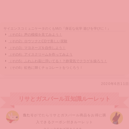
サイエンスコミュニケータのくもMの『身近な化学 遊びを学びに！』
（その1）声の模様を見てみよう！
（その2）ロウソクとCDで美しい実験
（その3）マヨネーズを自作しよう！
（その4）アイスクリームを作ってみよう
（その5）ふわふわ宙に浮いてる！？静電気でクラゲを操ろう！
（その6）虹色に輝くチョコレートをつくろう！
2020年6月11日
リサとガスパール豆知識ルーレット
当たり
がでたらリサとガスパール商品をお得に購
入できるクーポン付きルーレット
クリックすれば始まります。