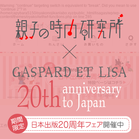
ホーム
れんさい
お買いもの
さがす
Warning
: "continue" targeting switch is equivalent to "break". Did you mean to use
"continue 2"? in
/home/capybara5150/oyakonojikanlabo.xyz/public_html/lisagas/wp/wp-
content/themes/oyako/iwf/iwf-functions.php
on line
285
ホーム
れんさい
お買いもの
さがす
工作・自由研究
自由研究