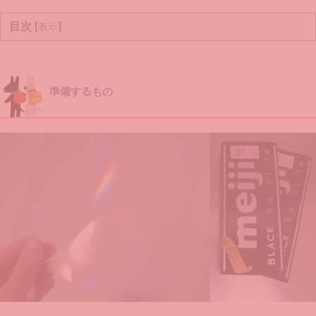
目次 [
]
表示
準備するもの