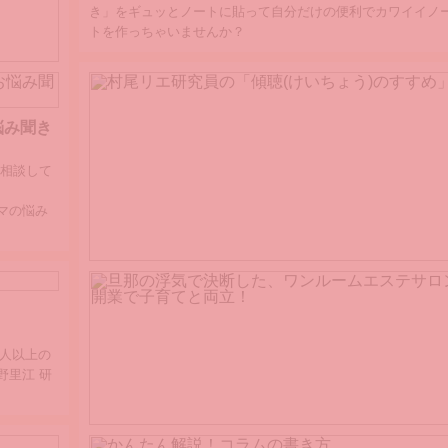
き」をギュッとノートに貼って自分だけの便利でカワイイノ
トを作っちゃいませんか？
るクスッ
短時間で読
悩み聞き
思い始動し
を相談して
マの悩み
村尾リエ研究員の「傾聴(けいちょう)のすすめ」
聴き方(ききかた)だけで劇的に変わる夫婦関係。
傾聴(けいちょう)講師である『村尾リエ 研究員』が、実体験
離婚危機から、聴き方を知ったことで改善した親子の関係ま
0人以上の
赤裸々にお話しします！
野里江 研
旦那の浮気で決断した、ワンルームエステサロン