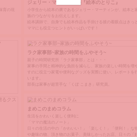
イラストレーター、絵本創作家『はっとりまりさん』の暖か
ジェリー・マーティンの『絵本のとりこ』
こもれびのようなイラストと、家族とのできごとや赤ちゃん
保育の現
小学生から絵本の虜であるジェリー・マーティンが、絵本と
成長を記したエッセイ集♪
族のつながりをお伝えします。
ママを包み込む優しい時間をお楽しみください。
絵本講師で、自身でも絵本作品を手掛ける彼の着眼点はきっ
ママにも役立つヒントがいっぱいです！
ラク家事部~家族の時間をふやそう~
親子の時間研究所「ラク家事部」とは・・・
家事の手間と精神的な負担を減らし、家族の楽しい時間を増
すのに役立つ家電や便利なグッズを実際に使い、レポートを
います。
部長は家事が超苦手な「くぼ こまき」研究員。
スを交え
まめこのまめコラム
生活をかわいく楽しく便利に
「ママの魔法のノート」
日々の生活の中の「かわいい！」「楽しく！」「便利！」な
や趣味の物、頂き物のお菓子、美味しかったお店、日々の「