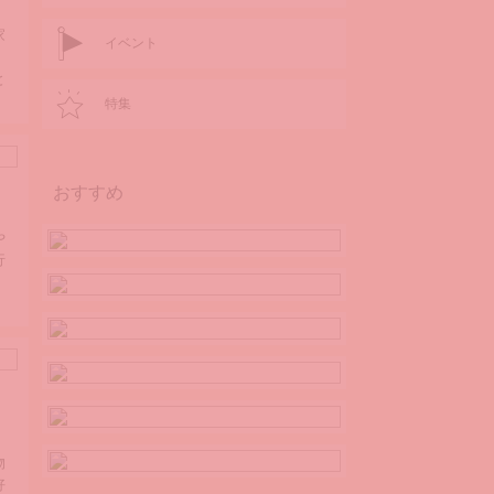
い
の
家
イベント
と
特集
おすすめ
や
行
物
好