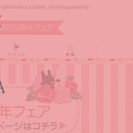
jikanlabo.xyz/public_html/lisagas/wp/wp-
イベント
特集