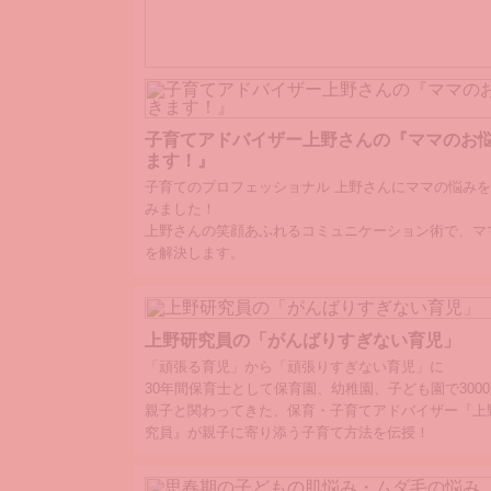
育児がもっとたのしくなる ママたちへ贈
と集！
“家事に育児に大忙しな毎日を送るママに、サクッと
子育てアドバイザー上野さんの『ママのお
める、クスッと楽しいヒトトキをお届けしたい！”と
ます！』
ました［ママたちへ贈るクスッと集！］
子育てのプロフェッショナル 上野さんにママの悩み
みました！
上野さんの笑顔あふれるコミュニケーション術で、マ
を解決します。
上野研究員の「がんばりすぎない育児」
「頑張る育児」から「頑張りすぎない育児」に
30年間保育士として保育園、幼稚園、子ども園で300
親子と関わってきた、保育・子育てアドバイザー『上
究員』が親子に寄り添う子育て方法を伝授！