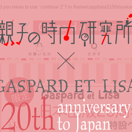
Did you mean to use "continue 2"? in
/home/capybara5150/oyakono
お買いもの
さがす