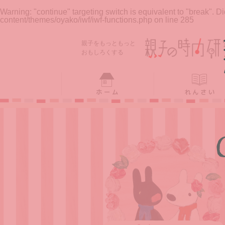
Warning
: "continue" targeting switch is equivalent to "break". 
content/themes/oyako/iwf/iwf-functions.php
on line
285
ホーム
れんさい