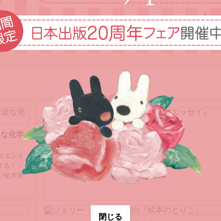
近な化学
イエンス
する！！
い化学実
はっとりまり研究員の『こもれびエッセイ』
閉じる