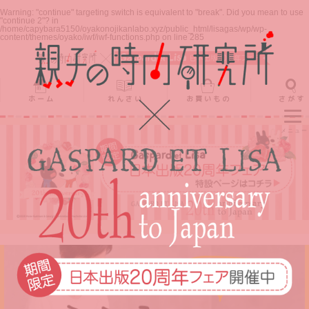
ホーム
れんさい
お買いもの
さがす
Warning
: "continue" targeting switch is equivalent to "break". Did you mean to use
"continue 2"? in
/home/capybara5150/oyakonojikanlabo.xyz/public_html/lisagas/wp/wp-
content/themes/oyako/iwf/iwf-functions.php
on line
285
ホーム
れんさい
お買いもの
さがす