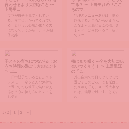
先日、息子は誕生日を迎えて
言わせるより大切なこと 〜
てる？ 〜 上野里江の『ここ
18歳になりました。 というこ
上野里...
ろのマ...
とは、私も母になって18年！
ママが自分を見てくれてい
料理のメニュー選びは、味を
「こんなに小さかったんだ...
る、ママは分かってくれてい
想像するところから始まるん
る、という安心感が生きる力
だなぁ～と感じるこの頃。さ
になっていくから…。 今が親
ぁ～今日は何食べる？ 親子
子の絆...
でメニ...
子どもの育ちにつながる！お
桜はまた咲く～今を大切に味
うち時間の過ごし方のヒント
合いつくそう！ 〜 上野里江
〜 上...
の『こ...
一日中親子でいることがスト
外出自粛で毎日モヤモヤして
レスに…。今をどんな気持ち
過ごすこのごろ。でも桜はま
で過ごしたら親子で笑い合え
た来年も咲く。今一番大事な
るか？心の持ち方のヒントを
のは、健康で過ごすことです
お伝え...
ね。
1 / 2
1
2
»