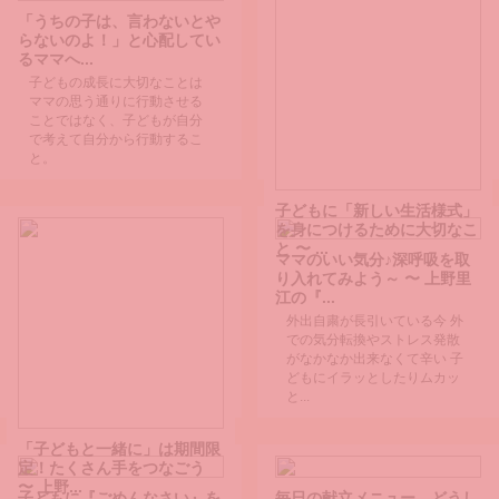
「うちの子は、言わないとや
らないのよ！」と心配してい
るママへ...
子どもの成長に大切なことは
ママの思う通りに行動させる
ことではなく、子どもが自分
で考えて自分から行動するこ
と。
子どもに「新しい生活様式」
を身につけるために大切なこ
と 〜 ...
ママのいい気分♪深呼吸を取
コロナ後の「新しい生活様
り入れてみよう～ 〜 上野里
式」マスク、手洗い、人との
江の『...
距離…子どもたちには、どの
外出自粛が長引いている今 外
ように知らせていますか～？
での気分転換やストレス発散
がなかなか出来なくて辛い 子
どもにイラッとしたりムカッ
と...
「子どもと一緒に」は期間限
定！たくさん手をつなごう
〜 上野...
子どもに『ごめんなさい』を
毎日の献立メニュー、どうし