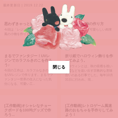
最終更新日 | 2019.12.22
思わずきゃっとびっくり！レジンで作る肉球風小物の作り方
今回は「レジン」と「おゆまる」というアイテムを使って、可愛らしい肉球
風の小物を作ります！見た目以上に作り方はカ...
まるでファンタジー！UVレ
折り紙でハロウィン飾りを作
ジンでカラフルきのこを作ろ
ってみよう。
う♪
ハロウィンとは、秋の収穫を祝い
閉じる
今回の工作は、カラフルなきのこ
悪霊などを追い出す宗教的な意味
をUVレジンで作ります。まるでフ
合いのある行事でした。毎年10月
ァンタジー世界の住人になった気
31日に行われ、現...
分になる、可愛い工...
[工作動画]オシャレなチョー
[工作動画]レトロゲーム風迷
クボードを100均グッズで作
路のおもちゃを手作りしてみ
ろう...
よう！