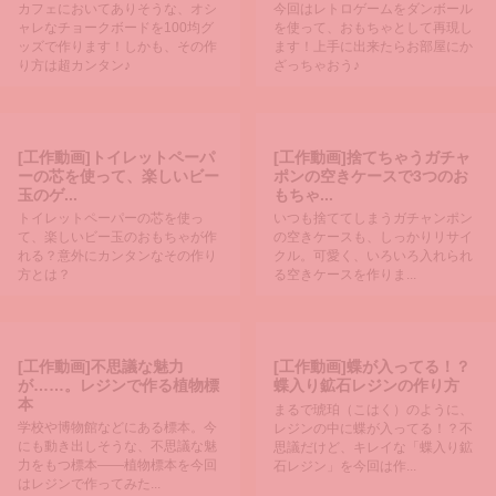
カフェにおいてありそうな、オシ
今回はレトロゲームをダンボール
ャレなチョークボードを100均グ
を使って、おもちゃとして再現し
ッズで作ります！しかも、その作
ます！上手に出来たらお部屋にか
り方は超カンタン♪
ざっちゃおう♪
[工作動画]トイレットペーパ
[工作動画]捨てちゃうガチャ
ーの芯を使って、楽しいビー
ポンの空きケースで3つのお
玉のゲ...
もちゃ...
トイレットペーパーの芯を使っ
いつも捨ててしまうガチャンポン
て、楽しいビー玉のおもちゃが作
の空きケースも、しっかりリサイ
れる？意外にカンタンなその作り
クル。可愛く、いろいろ入れられ
方とは？
る空きケースを作りま...
[工作動画]不思議な魅力
[工作動画]蝶が入ってる！？
が……。レジンで作る植物標
蝶入り鉱石レジンの作り方
本
まるで琥珀（こはく）のように、
学校や博物館などにある標本。今
レジンの中に蝶が入ってる！？不
にも動き出しそうな、不思議な魅
思議だけど、キレイな「蝶入り鉱
力をもつ標本――植物標本を今回
石レジン」を今回は作...
はレジンで作ってみた...