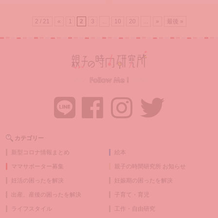
2 / 21
«
1
2
3
...
10
20
...
»
最後 »
カテゴリー
新型コロナ情報まとめ
絵本
ママサポーター募集
親子の時間研究所 お知らせ
妊活の困ったを解決
妊娠期の困ったを解決
出産、産後の困ったを解決
子育て・育児
ライフスタイル
工作・自由研究